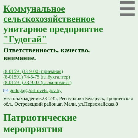
Коммунальное
сельскохозяйственное
унитарное предприятие
"Гудогай"
Ответственность, качество,
внимание.
(8-01591)33-9-00 (приемная)
(8-01591) 74-5-75 (гл.бухгалтер)
(8-01591) 33-9-03 (гл.экономист)
gudogaj@ostrovets.gov.by
местонахождение:231235, Республика Беларусь, Гродненская
обл., Островецкий район,аг. Мали, ул.Первомайская,8
Патриотические
мероприятия