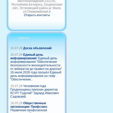
местонахождение:231235,
Республика Беларусь, Гродненская
обл., Островецкий район,аг. Мали,
ул.Первомайская,8
Открыть контакты
Новости
31.07.26
Доска объявлений
16.07.26
Единый день
информирования
: Единый день
информирования "Обеспечение
безопасности жизнедеятельности:
от кибератак до правил на дорогах".
16 июля 2026 года прошёл Единый
день информирования на тему
"Обеспечение..
15.07.26
Человеком года
Гродненщины признан директор
КСУП "Гудогай" Эдуард Иванович
Садовский.
19.05.26
Общественные
организации: Профсоюз
:
Первичная профсоюзная