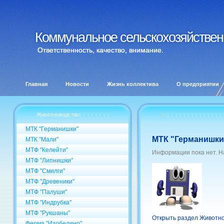
Коммунальное сельскохозяйственн
Коммунальное сельскохозяйственн
Ответственность, качество, внимание.
Главная
Новости
Жизнь коллектива
О предприятии
Животноводство
:: ::
МТК "Германишки"
МТК "Германишки
МТК "Мали"
МТФ "Келейти"
Информации пока нет. Н
МТФ "Липнишки"
МТФ "Смилги"
МТФ "Древеники"
МТФ "Палуши"
МТФ "Индрубка"
МТФ "Рукшаны"
Открыть раздел Животн
Ферма "Изобелино"