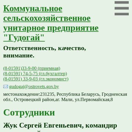
Коммунальное
сельскохозяйственное
унитарное предприятие
"Гудогай"
Ответственность, качество,
внимание.
(8-01591)33-9-00 (приемная)
(8-01591) 74-5-75 (гл.бухгалтер)
(8-01591) 33-9-03 (гл.экономист)
gudogaj@ostrovets.gov.by
местонахождение:231235, Республика Беларусь, Гродненская
обл., Островецкий район,аг. Мали, ул.Первомайская,8
Сотрудники
Жук Сергей Евгеньевич, командир