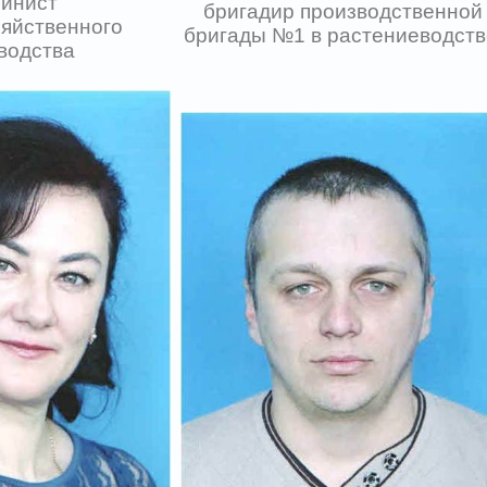
инист
бригадир производственной
зяйственного
бригады №1 в растениеводст
водства