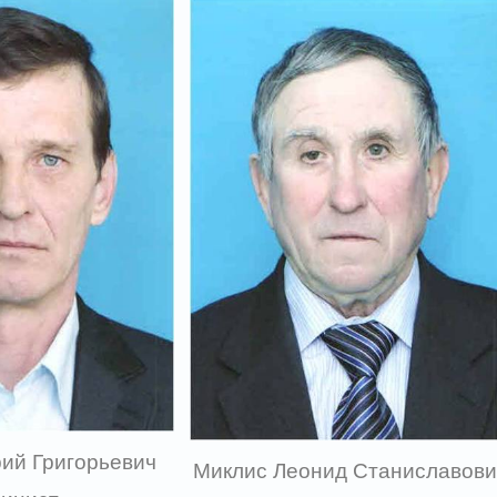
рий Григорьевич
Миклис Леонид Станиславови