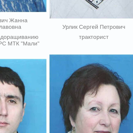
вич Жанна
лавовна
Урлик Сергей Петрович
о доращиванию
тракторист
РС МТК "Мали"