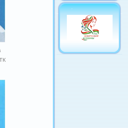
-
а
ТК