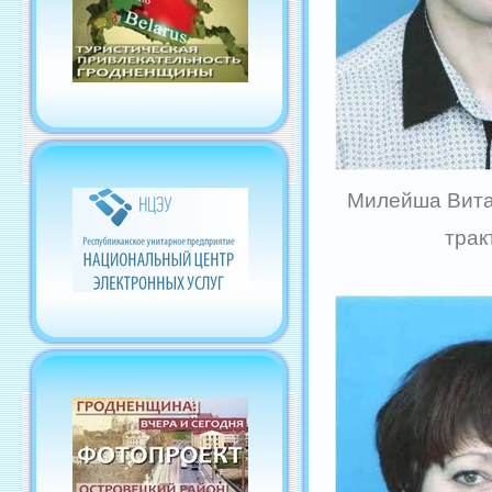
Милейша Вита
трак