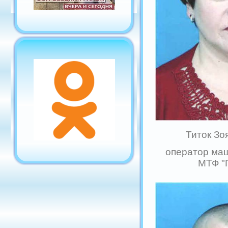
Титок Зо
оператор ма
МТФ "