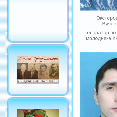
Экстеро
Вячес
оператор п
молодняка К