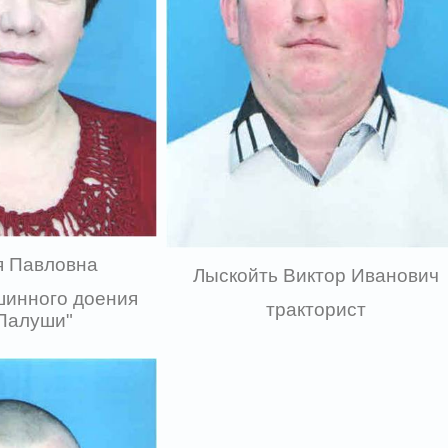
я Павловна
Лыскойть Виктор Иванович
шинного доения
тракторист
Палуши"