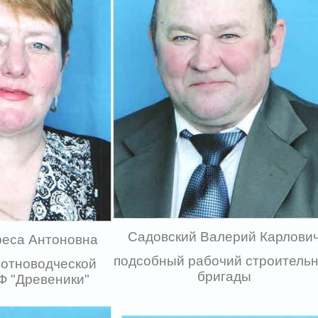
Садовский Валерий Карлови
реса Антоновна
подсобный рабочий строитель
вотноводческой
бригады
Ф "Древеники"