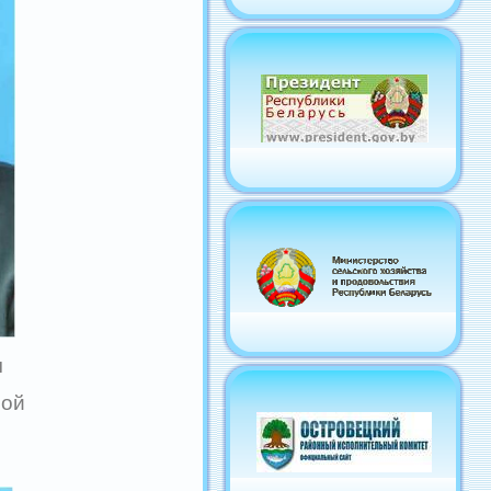
ч
ной