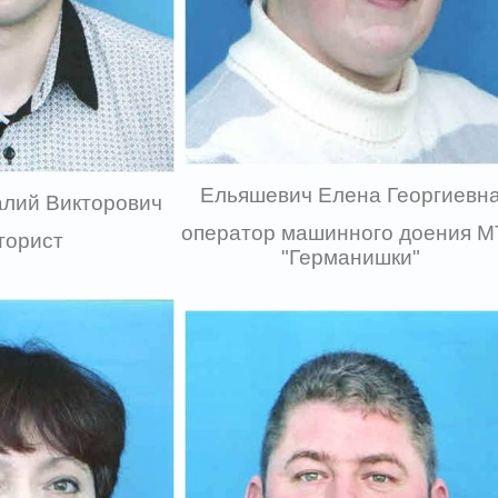
Ельяшевич Елена Георгиевн
лий Викторович
оператор машинного доения М
торист
"Германишки"