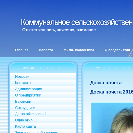
Коммунальное сельскохозяйственн
Коммунальное сельскохозяйственн
Ответственность, качество, внимание.
Главная
Новости
Жизнь коллектива
О предприятии
Главная
:: ::
Новости
Доска почета
Контакты
Администрация
Доска почета 201
О предприятии
Вакансии
Сотрудники
Доска объявлений
Одно окно
Карта сайта
Электронное обращение