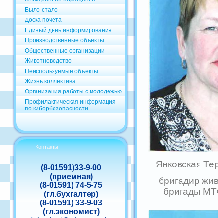
Было-стало
Доска почета
Единый день информирования
Производственные объекты
Общественные организации
Животноводство
Неиспользуемые объекты
Жизнь коллектива
Организация работы с молодежью
Профилактическая информация
по кибербезопасности.
Контакты
Янковская Те
(8-01591)33-9-00
(приемная)
бригадир жи
(8-01591) 74-5-75
бригады МТ
(гл.бухгалтер)
(8-01591) 33-9-03
(гл.экономист)