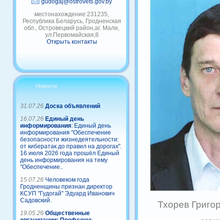
gudogaj@ostrovets.gov.by
местонахождение:231235,
Республика Беларусь, Гродненская
обл., Островецкий район,аг. Мали,
ул.Первомайская,8
Открыть контакты
Новости
31.07.26
Доска объявлений
16.07.26
Единый день
информирования
: Единый день
информирования "Обеспечение
безопасности жизнедеятельности:
от кибератак до правил на дорогах".
16 июля 2026 года прошёл Единый
день информирования на тему
"Обеспечение..
15.07.26
Человеком года
Гродненщины признан директор
КСУП "Гудогай" Эдуард Иванович
Садовский.
Тхорев Григо
19.05.26
Общественные