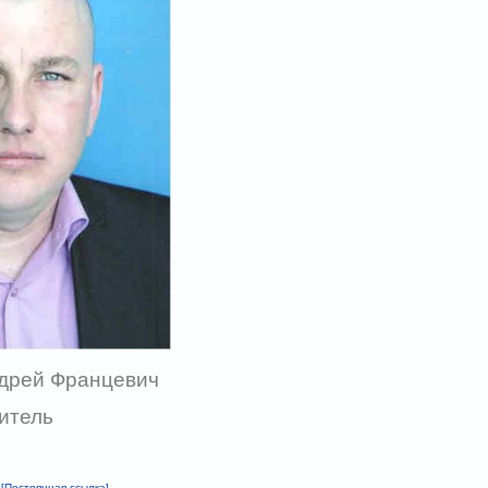
дрей Францевич
итель
[Постоянная ссылка]