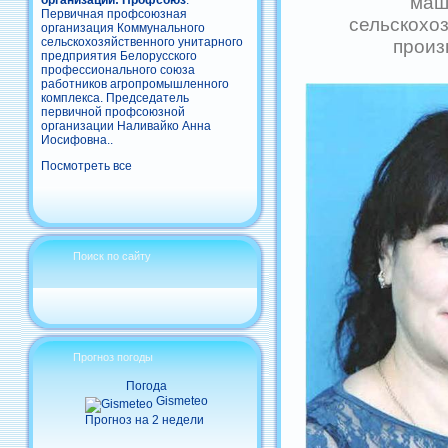
маш
организации: Профсоюз
:
Первичная профсоюзная
сельскохо
организация Коммунального
сельскохозяйственного унитарного
произ
предприятия Белорусского
профессионального союза
работников агропромышленного
комплекса. Председатель
первичной профсоюзной
организации Наливайко Анна
Иосифовна..
Посмотреть все
Поиск по сайту
Прогноз погоды
Погода
Gismeteo
Прогноз на 2 недели