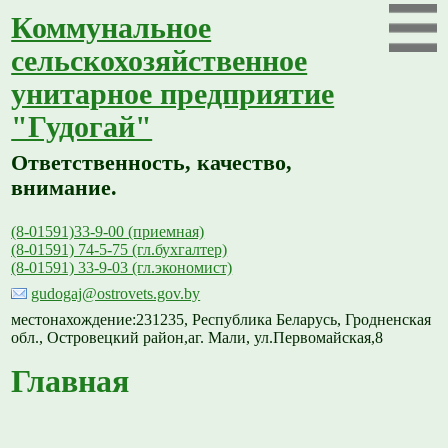
Коммунальное
сельскохозяйственное
унитарное предприятие
"Гудогай"
Ответственность, качество,
внимание.
(8-01591)33-9-00 (приемная)
(8-01591) 74-5-75 (гл.бухгалтер)
(8-01591) 33-9-03 (гл.экономист)
gudogaj@ostrovets.gov.by
местонахождение:231235, Республика Беларусь, Гродненская
обл., Островецкий район,аг. Мали, ул.Первомайская,8
Главная