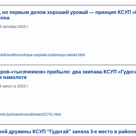
о, но первым делом хороший урожай — принцип КСУП «
йона
3 октября 2025 г
.
/articles/khoroshaya-zarplata-lyubimaya-rabota.html
еров-«тысячников» прибыло: два экипажа КСУП «Гудог
в намолоте
8 августа 2025 г
.
ovets.by/news/novosti/news52741.html
ой дружины КСУП "Гудогай" заняла 3-е место в район