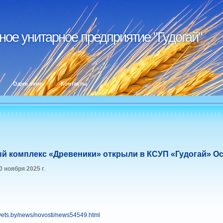
ое унитарное предприятие "Гудогай"
ое унитарное предприятие "Гудогай"
Одно окно
Контакты
й комплекс «Древеники» открыли в КСУП «Гудогай» О
0 ноября 2025 г
.
ovets.by/news/novosti/news54549.html