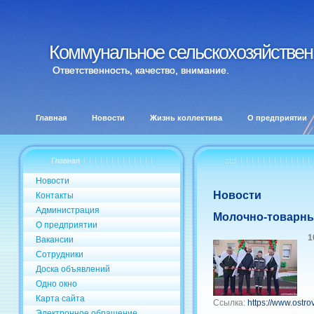
Коммунальное сельскохозяйственн
Коммунальное сельскохозяйственн
Ответственность, качество, внимание.
Главная
Новости
Жизнь коллектива
О предприятии
Главная
:: ::
Новости
Новости
Контакты
Администрация
Молочно-товарны
О предприятии
1
Вакансии
Сотрудники
Доска объявлений
Одно окно
Карта сайта
Ссылка:
https://www.ostr
Электронное обращение