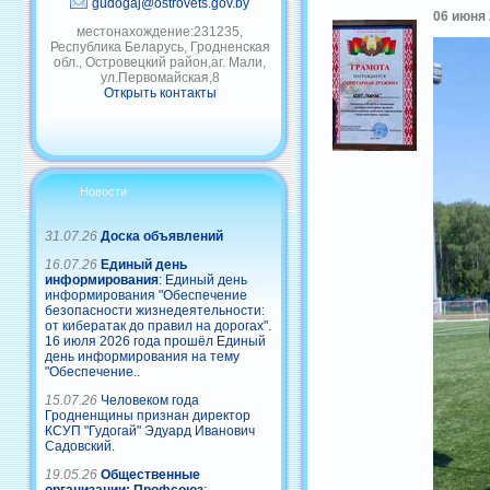
gudogaj@ostrovets.gov.by
06 июня 
местонахождение:231235,
Республика Беларусь, Гродненская
обл., Островецкий район,аг. Мали,
ул.Первомайская,8
Открыть контакты
Новости
31.07.26
Доска объявлений
16.07.26
Единый день
информирования
: Единый день
информирования "Обеспечение
безопасности жизнедеятельности:
от кибератак до правил на дорогах".
16 июля 2026 года прошёл Единый
день информирования на тему
"Обеспечение..
15.07.26
Человеком года
Гродненщины признан директор
КСУП "Гудогай" Эдуард Иванович
Садовский.
19.05.26
Общественные