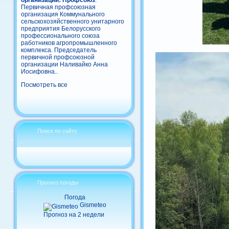
организации: Профсоюз
:
Первичная профсоюзная
организация Коммунального
сельскохозяйственного унитарного
предприятия Белорусского
профессионального союза
работников агропромышленного
комплекса. Председатель
первичной профсоюзной
организации Наливайко Анна
Иосифовна..
Посмотреть все
Поиск по сайту
Прогноз погоды
Погода
Gismeteo
Прогноз на 2 недели