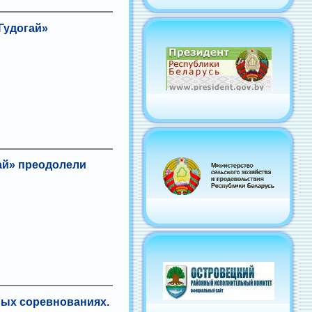
Гудогай»
ай» преодолели
ных соревнованиях.