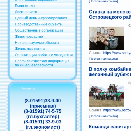
[Постоянная ссылка]
Было-стало
Ставка на молок
Доска почета
Островецкого ра
Единый день информирования
Производственные объекты
0
Общественные организации
Животноводство
Неиспользуемые объекты
Жизнь коллектива
Ссылка:
https://www.sb.by
Организация работы с молодежью
[Постоянная ссылка]
Профилактическая информация
по кибербезопасности.
В полку комбайн
желанный рубеж 
0
Контакты
(8-01591)33-9-00
(приемная)
Ссылка:
https://www.ostr
(8-01591) 74-5-75
(гл.бухгалтер)
[Постоянная ссылка]
(8-01591) 33-9-03
Команда санитарн
(гл.экономист)