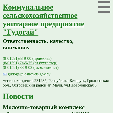
Коммунальное
сельскохозяйственное
унитарное предприятие
"Гудогай"
Ответственность, качество,
внимание.
(8-01591)33-9-00 (приемная)
(8-01591) 74-5-75 (гл.бухгалтер)
(8-01591) 33-9-03 (гл.экономист)
gudogaj@ostrovets.gov.by
местонахождение:231235, Республика Беларусь, Гродненская
обл., Островецкий район,аг. Мали, ул.Первомайская,8
Новости
Молочно-товарный комплекс